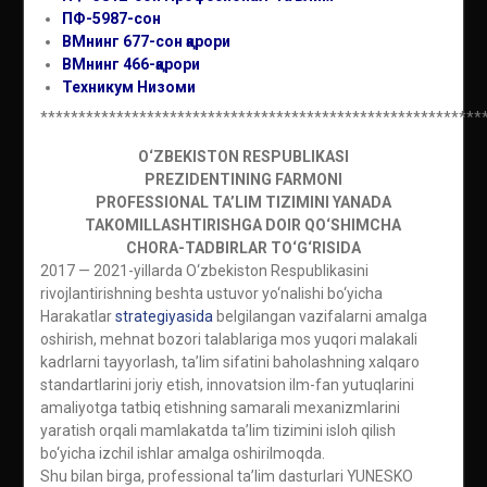
ПФ-5987-сон
ВМнинг 677-сон қарори
ВМнинг 466-қарори
Техникум
Низоми
**********************************************************
O‘ZBEKISTON RESPUBLIKASI
PREZIDENTINING
FARMONI
PROFESSIONAL TA’LIM TIZIMINI YANADA
TAKOMILLASHTIRISHGA DOIR QO‘SHIMCHA
CHORA-TADBIRLAR TO‘G‘RISIDA
2017 — 2021-yillarda O‘zbekiston Respublikasini
rivojlantirishning beshta ustuvor yo‘nalishi bo‘yicha
Harakatlar
strategiyasida
belgilangan vazifalarni amalga
oshirish, mehnat bozori talablariga mos yuqori malakali
kadrlarni tayyorlash, ta’lim sifatini baholashning xalqaro
standartlarini joriy etish, innovatsion ilm-fan yutuqlarini
amaliyotga tatbiq etishning samarali mexanizmlarini
yaratish orqali mamlakatda ta’lim tizimini isloh qilish
bo‘yicha izchil ishlar amalga oshirilmoqda.
Shu bilan birga, professional ta’lim dasturlari YUNESKO