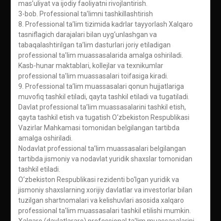
mas’uliyat va ijodiy faoliyatni rivojlantirish.
3-bob. Professional ta’limni tashkillashtirish
8. Professional ta’lim tizimida kadrlar tayyorlash Xalqaro
tasniflagich darajalari bilan uyg‘unlashgan va
tabaqalashtirilgan ta’lim dasturlari joriy etiladigan
professional ta’lim muassasalarida amalga oshiriladi.
Kasb-hunar maktablari, kollejlar va texnikumlar
professional ta’lim muassasalari toifasiga kiradi.
9. Professional ta’lim muassasalari qonun hujjatlariga
muvofiq tashkil etiladi, qayta tashkil etiladi va tugatiladi.
Davlat professional ta’lim muassasalarini tashkil etish,
qayta tashkil etish va tugatish O‘zbekiston Respublikasi
Vazirlar Mahkamasi tomonidan belgilangan tartibda
amalga oshiriladi.
Nodavlat professional ta’lim muassasalari belgilangan
tartibda jismoniy va nodavlat yuridik shaxslar tomonidan
tashkil etiladi.
O‘zbekiston Respublikasi rezidenti bo‘lgan yuridik va
jismoniy shaxslarning xorijiy davlatlar va investorlar bilan
tuzilgan shartnomalari va kelishuvlari asosida xalqaro
professional ta’lim muassasalari tashkil etilishi mumkin.