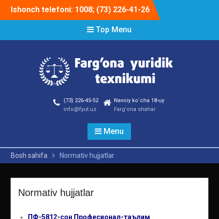
Skip
Ishonch telefoni: 1008; (73) 226-41-26
to
content
Top Menu
(73) 226-45-52
Navoiy ko`cha 18-uy
info@fyut.uz
Farg'ona shahar
Menu
Bosh sahifa
Normativ hujjatlar
Normativ hujjatlar
ПФ-5812-сон
Професионал-таълим