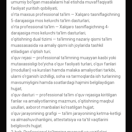
umumiy bo‘lgan masalalarni hal etishda muvaffaqiyatli
faoliyat yuritish qobiliyati;
o‘rta maxsus professional ta’lim — Xalqaro tasniflagichning
5-darajasiga mos keluvchi ta’lim dasturlari;
o‘rta professional ta’lim — Xalqaro tasniflagichning 4-
darajasiga mos keluvchi ta’lim dasturlari;
o‘qitishning dual tizimi — ta’limning nazariy qismi ta’lim
muassasasida va amaliy qismi ish joylarida tashkil
etiladigan o‘qitish turi;
o‘quv rejasi — professional ta’limning muayyan kasbi yoki
mutaxassisligi bo‘yicha o‘quv faoliyati turlari, o‘quv fanlari
(modullari) va kurslari hamda malaka amaliyotlari tarkibi,
ularni o‘rganish izchilligi, soha va tarmoqlarda ish turlarining
mavsumiyligini hamda soatlardagi hajmini belgilaydigan
hujjat;
o‘quv dasturi — professional ta’lim o‘quv rejasiga kiritilgan
fanlar va amaliyotlarning mazmuni, o‘qitishning maqbul
usullari, axborot manbalari ko‘rsatilgan hujjat;
o‘quv jarayonining grafigi — ta’lim jarayonining ketma-ketligi
va almashuvchanligini, attestatsiya va ta’til vaqtlarini
belgilovchi hujjat.