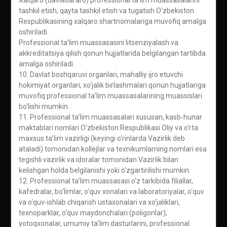
Xalqaro (davlatlararo) professional ta’lim muassasalarini
tashkil etish, qayta tashkil etish va tugatish O‘zbekiston
Respublikasining xalqaro shartnomalariga muvofiq amalga
oshiriladi.
Professional ta’lim muassasasini litsenziyalash va
akkreditatsiya qilish qonun hujjatlarida belgilangan tartibda
amalga oshiriladi.
10. Davlat boshqaruvi organlari, mahalliy ijro etuvchi
hokimiyat organlari, xo‘jalik birlashmalari qonun hujjatlariga
muvofiq professional ta’lim muassasalarining muassislari
bo‘lishi mumkin.
11. Professional ta’lim muassasalari xususan, kasb-hunar
maktablari nomlari O‘zbekiston Respublikasi Oliy va o‘rta
maxsus ta’lim vazirligi (keyingi o‘rinlarda Vazirlik deb
ataladi) tomonidan kollejlar va texnikumlarning nomlari esa
tegishli vazirlik va idoralar tomonidan Vazirlik bilan
kelishgan holda belgilanishi yoki o‘zgartirilishi mumkin.
12. Professional ta’lim muassasasi o‘z tarkibida filiallar,
kafedralar, bo‘limlar, o‘quv xonalari va laboratoriyalar, o‘quv
va o‘quv-ishlab chiqarish ustaxonalari va xo‘jaliklari,
texnoparklar, o‘quv maydonchalari (poligonlar),
yotoqxonalar, umumiy ta’lim dasturlarini, professional