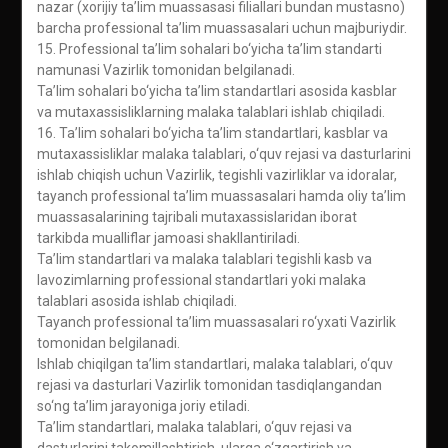
nazar (xorijiy ta’lim muassasasi filiallari bundan mustasno)
barcha professional ta’lim muassasalari uchun majburiydir.
15. Professional ta’lim sohalari bo‘yicha ta’lim standarti
namunasi Vazirlik tomonidan belgilanadi.
Ta’lim sohalari bo‘yicha ta’lim standartlari asosida kasblar
va mutaxassisliklarning malaka talablari ishlab chiqiladi.
16. Ta’lim sohalari bo‘yicha ta’lim standartlari, kasblar va
mutaxassisliklar malaka talablari, o‘quv rejasi va dasturlarini
ishlab chiqish uchun Vazirlik, tegishli vazirliklar va idoralar,
tayanch professional ta’lim muassasalari hamda oliy ta’lim
muassasalarining tajribali mutaxassislaridan iborat
tarkibda mualliflar jamoasi shakllantiriladi.
Ta’lim standartlari va malaka talablari tegishli kasb va
lavozimlarning professional standartlari yoki malaka
talablari asosida ishlab chiqiladi.
Tayanch professional ta’lim muassasalari ro‘yxati Vazirlik
tomonidan belgilanadi.
Ishlab chiqilgan ta’lim standartlari, malaka talablari, o‘quv
rejasi va dasturlari Vazirlik tomonidan tasdiqlangandan
so‘ng ta’lim jarayoniga joriy etiladi.
Ta’lim standartlari, malaka talablari, o‘quv rejasi va