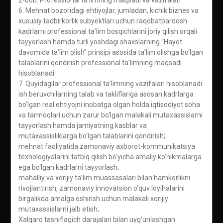
2-bob. Professional ta’limning maqsadi va vazifalari
6. Mehnat bozoridagi ehtiyojlar, jumladan, kichik biznes va
xususiy tadbirkorlik subyektlari uchun raqobatbardosh
kadrlarni professional ta’lim bosqichlarini joriy qilish orqali
tayyorlash hamda turli yoshdagi shaxslarning “Hayot
davomida ta’lim olish” prinsipi asosida ta’lim olishga bo‘lgan
talablarini qondirish professional ta’limning maqsadi
hisoblanadi.
7. Quyidagilar professional ta’limning vazifalari hisoblanadi:
ish beruvchilarning talab va takliflariga asosan kadrlarga
bo‘lgan real ehtiyojni inobatga olgan holda iqtisodiyot soha
va tarmoqlari uchun zarur bo‘lgan malakali mutaxassislarni
tayyorlash hamda jamiyatning kasblar va
mutaxassisliklarga bo‘lgan talablarini qondirish;
mehnat faoliyatida zamonaviy axborot-kommunikatsiya
texnologiyalarini tatbiq qilish bo‘yicha amaliy ko‘nikmalarga
ega bo‘lgan kadrlarni tayyorlash;
mahalliy va xorijiy ta’lim muassasalari bilan hamkorlikni
rivojlantirish, zamonaviy innovatsion o‘quv loyihalarini
birgalikda amalga oshirish uchun malakali xorijiy
mutaxassislarni jalb etish;
Xalqaro tasniflagich darajalari bilan uyg‘unlashgan