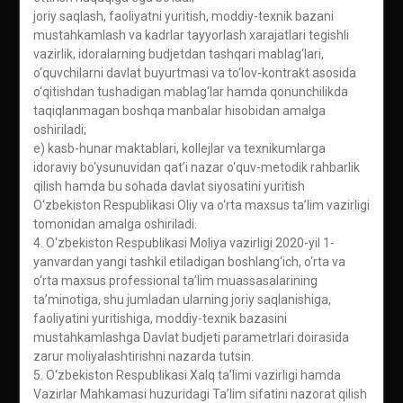
joriy saqlash, faoliyatni yuritish, moddiy-texnik bazani
mustahkamlash va kadrlar tayyorlash xarajatlari tegishli
vazirlik, idoralarning budjetdan tashqari mablag‘lari,
o‘quvchilarni davlat buyurtmasi va to‘lov-kontrakt asosida
o‘qitishdan tushadigan mablag‘lar hamda qonunchilikda
taqiqlanmagan boshqa manbalar hisobidan amalga
oshiriladi;
e) kasb-hunar maktablari, kollejlar va texnikumlarga
idoraviy bo‘ysunuvidan qat’i nazar o‘quv-metodik rahbarlik
qilish hamda bu sohada davlat siyosatini yuritish
O‘zbekiston Respublikasi Oliy va o‘rta maxsus ta’lim vazirligi
tomonidan amalga oshiriladi.
4. O‘zbekiston Respublikasi Moliya vazirligi 2020-yil 1-
yanvardan yangi tashkil etiladigan boshlang‘ich, o‘rta va
o‘rta maxsus professional ta’lim muassasalarining
ta’minotiga, shu jumladan ularning joriy saqlanishiga,
faoliyatini yuritishiga, moddiy-texnik bazasini
mustahkamlashga Davlat budjeti parametrlari doirasida
zarur moliyalashtirishni nazarda tutsin.
5. O‘zbekiston Respublikasi Xalq ta’limi vazirligi hamda
Vazirlar Mahkamasi huzuridagi Ta’lim sifatini nazorat qilish