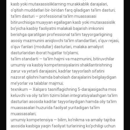
kasb yoki mutaxassisliklarning murakkablik darajalari,
o‘qitish muddatlari bir-biridan farq qiladigan ta’lim dasturi;
ta’lim dasturi — professional ta’lim muassasasi
bitiruvchisiga muayyan egallagan kasb yoki mutaxassislik
bo‘yicha kasbiy faoliyatni malakali bajarish imkonini
berishga qaratilgan professional ta’lim tayyorgarligining
asosiy mazmunini aniqlovchi ta’lim standartlari, o‘quv rejasi,
o‘quv fanlari (modullar) dasturlari, malaka amaliyot
dasturlaridan iborat hujjatlar to‘plami;
ta’lim standarti — ta’lim hajmi va mazmunini, bitiruvchilar
umumiy va kasbiy kompetensiyalarini shakllantirishning
zarur va yetarli darajasini, kadrlar tayyorlash sifatini
nazorat qilishni hamda baholash darajalarini belgilaydigan
me’yorlar va talablar majmui;
texnikum — Xalqaro tasniflagichning 5-darajasigacha mos
keluvchi va oliy ta’lim tizimi bilan integratsiyalashgan ta’lim
dasturlari asosida kadrlar tayyorlaydigan hamda oliy ta’lim
muassasalari huzurida faoliyat yuritadigan ta’lim
muassasalari;
umumiy kompetensiya — bilim, ko‘nikma va amaliy tajriba
asosida kasbiga yaqin faoliyat turlarining ko‘pchiligi uchun