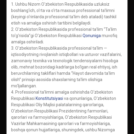
1. Ushbu Nizom O‘zbekiston Respublikasida uzluksiz
boshlang‘ich, o‘rta va o‘rta maxsus professional ta’limni
(keyingi o‘rinlarda professional ta’lim deb ataladi) tashkil
etish va amalga oshirish tartibini belgilaydi.
2. O‘zbekiston Respublikasida professional ta’lim “Ta’lim
to‘g‘risida”gi O‘zbekiston Respublikasi
Qonuniga
muvofiq
amalga oshiriladi.
3. O‘zbekiston Respublikasida professional ta’lim —
iqtisodiyotning rivojlanish istiqbollari va ustuvor vazifalarini,
zamonaviy texnika va texnologik tendensiyalarni hisobga
olib, mehnat bozoridagi kadrlarga bo‘lgan real ehtiyoj, ish
beruvchilarning takliflari hamda “Hayot davomida ta’lim
olish” prinsipi asosida shaxslarning ta’lim olishiga
mo‘ljallangan.
4. Professional ta’limni amalga oshirishda O‘zbekiston
Respublikasi
Konstitutsiyasi
va qonunlariga, O‘zbekiston
Respublikasi Oliy Majlisi palatalarining qarorlariga,
O‘zbekiston Respublikasi Prezidentining farmonlari,
qarorlari va farmoyishlariga, O‘zbekiston Respublikasi
Vazirlar Mahkamasining qarorlari va farmoyishlariga,
boshqa qonun hujjatlariga, shuningdek, ushbu Nizomga