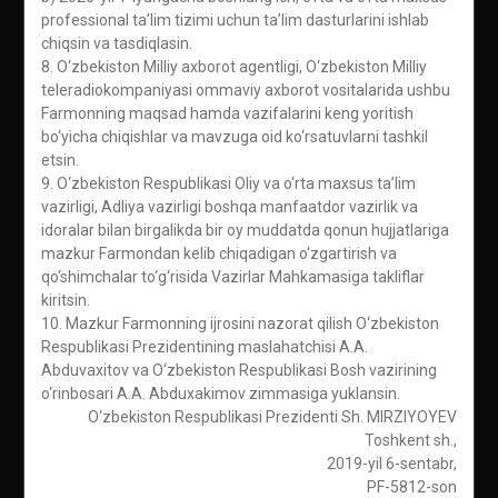
professional ta’lim tizimi uchun ta’lim dasturlarini ishlab
chiqsin va tasdiqlasin.
8. O‘zbekiston Milliy axborot agentligi, O‘zbekiston Milliy
teleradiokompaniyasi ommaviy axborot vositalarida ushbu
Farmonning maqsad hamda vazifalarini keng yoritish
bo‘yicha chiqishlar va mavzuga oid ko‘rsatuvlarni tashkil
etsin.
9. O‘zbekiston Respublikasi Oliy va o‘rta maxsus ta’lim
vazirligi, Adliya vazirligi boshqa manfaatdor vazirlik va
idoralar bilan birgalikda bir oy muddatda qonun hujjatlariga
mazkur Farmondan kelib chiqadigan o‘zgartirish va
qo‘shimchalar to‘g‘risida Vazirlar Mahkamasiga takliflar
kiritsin.
10. Mazkur Farmonning ijrosini nazorat qilish O‘zbekiston
Respublikasi Prezidentining maslahatchisi A.A.
Abduvaxitov va O‘zbekiston Respublikasi Bosh vazirining
o‘rinbosari A.A. Abduxakimov zimmasiga yuklansin.
O‘zbekiston Respublikasi Prezidenti Sh. MIRZIYOYEV
Toshkent sh.,
2019-yil 6-sentabr,
PF-5812-son