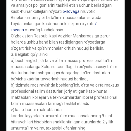
va amaliyot poligonlarini tashkil etish uchun beriladigan
kasb-hunar kollejlari ro‘yxati
6-ilovaga
muvofiq;
Binolari umumiy o‘rta ta’lim muassasalari sifatida
foydalaniladigan kasb-hunar kollejlari ro‘yxati
7-
ilovaga
muvofiq tasdiqlansin.
O‘zbekiston Respublikasi Vazirlar Mahkamasiga zarur
hollarda ushbu band bilan tasdiqlangan ro‘yxatlarga
o‘zgartirish va qo‘shimchalar kiritish huquqi berilsin.
3. Belgilab qo‘yilsinki:
a) boshlang‘ich, o‘rta va o‘rta maxsus professional ta’lim
muassasalariga Xalqaro tasniflagich bo‘yicha asosiy ta’lim
dasturlaridan tashqari quyi darajadagi ta’lim dasturlari
bo‘yicha kadrlar tayyorlash huquqi beriladi;
b) tizimda mos ravishda boshlang‘ich, o‘rta va o‘rta maxsus
professional ta’lim dasturlari joriy etilgan kasb-hunar
maktablari, kollejlar va texnikumlardan iborat professional
ta’lim muassasalari tarmog‘i tashkil etiladi;
v) kasb-hunar maktablarida:
kadrlar tayyorlash umumta’lim muassasalarining 9-sinf
bitiruvchilari hisobidan shakllantirilgan guruhlarda 2 yillik
umumta’lim va mutaxassislik fanlarining