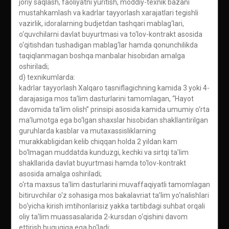
joriy saqlash, faoliyatni yuritish, moddiy-texnik bazani
mustahkamlash va kadrlar tayyorlash xarajatlari tegishli
vazirlik, idoralarning budjetdan tashqari mablag‘lari,
o‘quvchilarni davlat buyurtmasi va to‘lov-kontrakt asosida
o‘qitishdan tushadigan mablag‘lar hamda qonunchilikda
taqiqlanmagan boshqa manbalar hisobidan amalga
oshiriladi;
d) texnikumlarda:
kadrlar tayyorlash Xalqaro tasniflagichning kamida 3 yoki 4-
darajasiga mos ta’lim dasturlarini tamomlagan, “Hayot
davomida ta’lim olish” prinsipi asosida kamida umumiy o‘rta
ma’lumotga ega bo‘lgan shaxslar hisobidan shakllantirilgan
guruhlarda kasblar va mutaxassisliklarning
murakkabligidan kelib chiqqan holda 2 yildan kam
bo‘lmagan muddatda kunduzgi, kechki va sirtqi ta’lim
shakllarida davlat buyurtmasi hamda to‘lov-kontrakt
asosida amalga oshiriladi;
o‘rta maxsus ta’lim dasturlarini muvaffaqiyatli tamomlagan
bitiruvchilar o‘z sohasiga mos bakalavriat ta’lim yo‘nalishlari
bo‘yicha kirish imtihonlarisiz yakka tartibdagi suhbat orqali
oliy ta’lim muassasalarida 2-kursdan o‘qishini davom
ettirish huquqiga ega bo‘ladi;