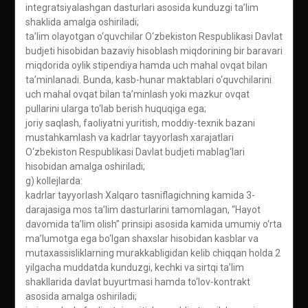
integratsiyalashgan dasturlari asosida kunduzgi ta’lim
shaklida amalga oshiriladi;
ta’lim olayotgan o‘quvchilar O‘zbekiston Respublikasi Davlat
budjeti hisobidan bazaviy hisoblash miqdorining bir baravari
miqdorida oylik stipendiya hamda uch mahal ovqat bilan
ta’minlanadi. Bunda, kasb-hunar maktablari o‘quvchilarini
uch mahal ovqat bilan ta’minlash yoki mazkur ovqat
pullarini ularga to‘lab berish huquqiga ega;
joriy saqlash, faoliyatni yuritish, moddiy-texnik bazani
mustahkamlash va kadrlar tayyorlash xarajatlari
O‘zbekiston Respublikasi Davlat budjeti mablag‘lari
hisobidan amalga oshiriladi;
g) kollejlarda:
kadrlar tayyorlash Xalqaro tasniflagichning kamida 3-
darajasiga mos ta’lim dasturlarini tamomlagan, “Hayot
davomida ta’lim olish” prinsipi asosida kamida umumiy o‘rta
ma’lumotga ega bo‘lgan shaxslar hisobidan kasblar va
mutaxassisliklarning murakkabligidan kelib chiqqan holda 2
yilgacha muddatda kunduzgi, kechki va sirtqi ta’lim
shakllarida davlat buyurtmasi hamda to‘lov-kontrakt
asosida amalga oshiriladi;