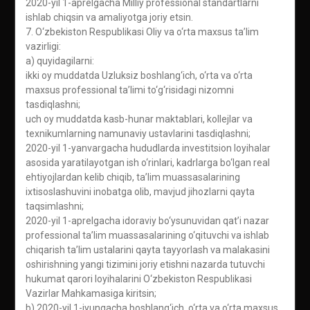
2020-yil 1-aprelgacha Milliy professional standartlarni
ishlab chiqsin va amaliyotga joriy etsin.
7. O‘zbekiston Respublikasi Oliy va o‘rta maxsus ta’lim
vazirligi:
a) quyidagilarni:
ikki oy muddatda Uzluksiz boshlang‘ich, o‘rta va o‘rta
maxsus professional ta’limi to‘g‘risidagi nizomni
tasdiqlashni;
uch oy muddatda kasb-hunar maktablari, kollejlar va
texnikumlarning namunaviy ustavlarini tasdiqlashni;
2020-yil 1-yanvargacha hududlarda investitsion loyihalar
asosida yaratilayotgan ish o‘rinlari, kadrlarga bo‘lgan real
ehtiyojlardan kelib chiqib, ta’lim muassasalarining
ixtisoslashuvini inobatga olib, mavjud jihozlarni qayta
taqsimlashni;
2020-yil 1-aprelgacha idoraviy bo‘ysunuvidan qat’i nazar
professional ta’lim muassasalarining o‘qituvchi va ishlab
chiqarish ta’lim ustalarini qayta tayyorlash va malakasini
oshirishning yangi tizimini joriy etishni nazarda tutuvchi
hukumat qarori loyihalarini O‘zbekiston Respublikasi
Vazirlar Mahkamasiga kiritsin;
b) 2020-yil 1-iyungacha boshlang‘ich, o‘rta va o‘rta maxsus