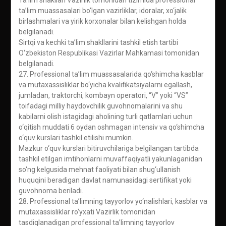
Ta’lim shakllari Vazirlik tomonidan tizimida professional
ta’lim muassasalari bo‘lgan vazirliklar, idoralar, xo‘jalik
birlashmalari va yirik korxonalar bilan kelishgan holda
belgilanadi.
Sirtqi va kechki ta’lim shakllarini tashkil etish tartibi
O‘zbekiston Respublikasi Vazirlar Mahkamasi tomonidan
belgilanadi.
27. Professional ta’lim muassasalarida qo‘shimcha kasblar
va mutaxassisliklar bo‘yicha kvalifikatsiyalarni egallash,
jumladan, traktorchi, kombayn operatori, “V” yoki “VS”
toifadagi milliy haydovchilik guvohnomalarini va shu
kabilarni olish istagidagi aholining turli qatlamlari uchun
o‘qitish muddati 6 oydan oshmagan intensiv va qo‘shimcha
o‘quv kurslari tashkil etilishi mumkin.
Mazkur o‘quv kurslari bitiruvchilariga belgilangan tartibda
tashkil etilgan imtihonlarni muvaffaqiyatli yakunlaganidan
so‘ng kelgusida mehnat faoliyati bilan shug‘ullanish
huquqini beradigan davlat namunasidagi sertifikat yoki
guvohnoma beriladi.
28. Professional ta’limning tayyorlov yo‘nalishlari, kasblar va
mutaxassisliklar ro‘yxati Vazirlik tomonidan
tasdiqlanadigan professional ta’limning tayyorlov