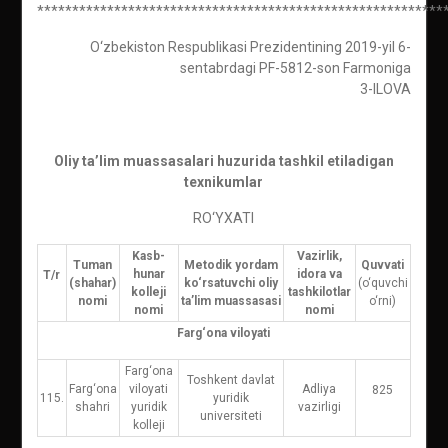
**********************************************************
O‘zbekiston Respublikasi Prezidentining 2019-yil 6-
sentabrdagi PF-5812-son Farmoniga
3-ILOVA
Oliy ta’lim muassasalari huzurida tashkil etiladigan
texnikumlar
RO‘YXATI
Kasb-
Vazirlik,
Tuman
Metodik yordam
Quvvati
hunar
idora va
T/r
(shahar)
ko‘rsatuvchi oliy
(o‘quvchi
kolleji
tashkilotlar
nomi
ta’lim muassasasi
o‘rni)
nomi
nomi
Farg‘ona viloyati
Farg‘ona
Toshkent davlat
Farg‘ona
viloyati
Adliya
825
115.
yuridik
shahri
yuridik
vazirligi
universiteti
kolleji