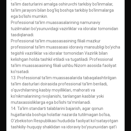
ta’lim dasturlarini amalga oshiruvchi tarkibiy bo‘linmalar,
ta’lim jarayoni bilan bog‘liq boshqa tarkibiy bo‘linmalarga
ega bo‘lishi mumkin.
Professional ta’lim muassasalarining namunaviy
tuzilmalari bo‘ysunuvidagi vazirliklar va idoralar tomonidan
tasdiqlanadi.
Professional ta’lim muassasasining filiali mazkur
professional ta’lim muassasasi idoraviy mansubligi bo‘yicha
tegishli vazirliklar va idoralar tomonidan Vazirlik bilan
kelishgan holda tashkil etiladi va tugatiladi. Professional
ta’lim muassasasining filiali ushbu Nizom asosida faoliyat
ko‘rsatadi.
13. Professional ta’lim muassasalarida tabaqalashtirilgan
ta’lim dasturlari doirasida professional ta’lim beriladi,
o‘quvchilarning kasbiy moyilliklari, mahorati va
ko‘nikmalarining rivojlanishi, tanlangan kasblar yoki
mutaxassisliklarga ega bo‘lishi ta’minlanadi.
14. Ta’lim standarti talablarini bajarish, agar qonun
hujjatlarida boshqa holatlar nazarda tutilmagan bo‘lsa,
O‘zbekiston Respublikasi hududida faoliyat ko‘rsatayotgan
tashkiliy-huquqiy shaklidan va idoraviy bo‘ysunuvidan qat’i