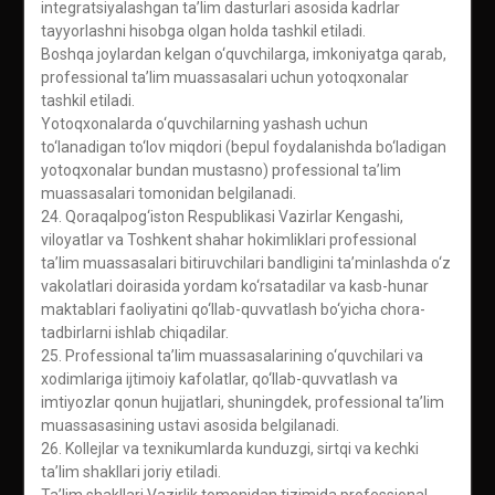
integratsiyalashgan ta’lim dasturlari asosida kadrlar
tayyorlashni hisobga olgan holda tashkil etiladi.
Boshqa joylardan kelgan o‘quvchilarga, imkoniyatga qarab,
professional ta’lim muassasalari uchun yotoqxonalar
tashkil etiladi.
Yotoqxonalarda o‘quvchilarning yashash uchun
to‘lanadigan to‘lov miqdori (bepul foydalanishda bo‘ladigan
yotoqxonalar bundan mustasno) professional ta’lim
muassasalari tomonidan belgilanadi.
24. Qoraqalpog‘iston Respublikasi Vazirlar Kengashi,
viloyatlar va Toshkent shahar hokimliklari professional
ta’lim muassasalari bitiruvchilari bandligini ta’minlashda o‘z
vakolatlari doirasida yordam ko‘rsatadilar va kasb-hunar
maktablari faoliyatini qo‘llab-quvvatlash bo‘yicha chora-
tadbirlarni ishlab chiqadilar.
25. Professional ta’lim muassasalarining o‘quvchilari va
xodimlariga ijtimoiy kafolatlar, qo‘llab-quvvatlash va
imtiyozlar qonun hujjatlari, shuningdek, professional ta’lim
muassasasining ustavi asosida belgilanadi.
26. Kollejlar va texnikumlarda kunduzgi, sirtqi va kechki
ta’lim shakllari joriy etiladi.