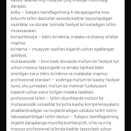
kasbiy talablarning muayyan pog‘onasiga muvofiqligi
darajasi;
kollej — Xalqaro tasniflagichning 4-darajasigacha mos
keluvchi ta’lim dasturlari asosida kadrlar tayyorlaydigan
vazirliklar va idoralar tizimida faoliyat ko‘rsatadigan ta’lim
muassasalari;
kompetensiya — bilim, ko‘nikma, malaka va shaxsiy sifatlar
majmui;
ko‘nikma — muayyan vazifani bajarish uchun egallangan
qobiliyat;
mutaxassislik — biror kasb doirasida ma’lum bir faoliyat turi
uchun maxsus tayyorgarlik va amaliy tajribasi bilan
erishilgan zarur bilim, ko‘nikma va malakalar majmui;
professional standart — xodimga ma’lum bir kasbiy faoliyat
turini, shu jumladan, ma’lum bir mehnat funksiyasini
bajarish uchun zarur bo‘lgan malaka talablari;
professional ta’lim — ta’lim oluvchilarda ma’lum bir
mutaxassislik va kasblar bo‘yicha kasbiy kompetensiyalarni
shakllantiradigan va rivojlantiradigan uzluksiz ta’lim tizimi;
tabaqalashtirilgan ta’lim dasturi — Xalqaro tasniflagichning
tegishli darajalariga muvofiq boshlang‘ich, o‘rta va o‘rta
maxsus professional ta’limda kadrlar tayyorlash uchun