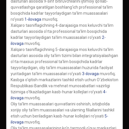
dasturlari asosida 9-sinf bitiruvchilarini ijtimoiy qo‘llab-
quvvatlashga qaratilgan boshlang‘ich professional ta’lim
bosqichida kadrlar tayyorlaydigan ta’lim muassasalari
ro‘yxati
1-ilovaga
muvofiq;
Xalqaro tasniflagichning 4-darajasiga mos keluvchi ta’lim
dasturlari asosida o‘rta professional ta’lim bosqichida
kadrlar tayyorlaydigan ta’lim muassasalari ro‘yxati
2-
ilovaga
muvofiq;
Xalqaro tasniflagichning 5-darajasiga mos keluvchi ta’lim
dasturlari asosida oliy ta’lim tizimi bilan integratsiyalashgan
o‘rta maxsus professional ta’lim bosqichida kadrlar
tayyorlaydigan, oliy ta’lim muassasalari huzurida faoliyat
yuritadigan ta’lim muassasalari ro‘yxati
3-ilovaga
muvofiq;
Kasbga o‘qitish markazlarini tashkil etish uchun O‘zbekiston
Respublikasi Bandlik va mehnat munosabatlari vazirligi
tizimiga o‘tkaziladigan kasb-hunar kollejlari ro‘yxati
4-
ilovaga
muvofiq;
Oliy ta’lim muassasalari quvvatlarini oshirish, istiqbolda
xorijiy oliy ta’lim muassasalari va ularning filiallarini tashkil
etish uchun beriladigan kasb-hunar kollejlari ro‘yxati
5-
ilovaga
muvofiq;
Oliy ta’lim muassasalarining ko‘p tarmoqli o‘quv markazlari