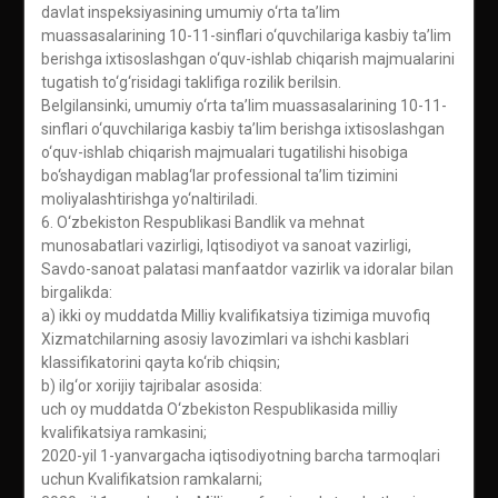
davlat inspeksiyasining umumiy o‘rta ta’lim
muassasalarining 10-11-sinflari o‘quvchilariga kasbiy ta’lim
berishga ixtisoslashgan o‘quv-ishlab chiqarish majmualarini
tugatish to‘g‘risidagi taklifiga rozilik berilsin.
Belgilansinki, umumiy o‘rta ta’lim muassasalarining 10-11-
sinflari o‘quvchilariga kasbiy ta’lim berishga ixtisoslashgan
o‘quv-ishlab chiqarish majmualari tugatilishi hisobiga
bo‘shaydigan mablag‘lar professional ta’lim tizimini
moliyalashtirishga yo‘naltiriladi.
6. O‘zbekiston Respublikasi Bandlik va mehnat
munosabatlari vazirligi, Iqtisodiyot va sanoat vazirligi,
Savdo-sanoat palatasi manfaatdor vazirlik va idoralar bilan
birgalikda:
a) ikki oy muddatda Milliy kvalifikatsiya tizimiga muvofiq
Xizmatchilarning asosiy lavozimlari va ishchi kasblari
klassifikatorini qayta ko‘rib chiqsin;
b) ilg‘or xorijiy tajribalar asosida:
uch oy muddatda O‘zbekiston Respublikasida milliy
kvalifikatsiya ramkasini;
2020-yil 1-yanvargacha iqtisodiyotning barcha tarmoqlari
uchun Kvalifikatsion ramkalarni;