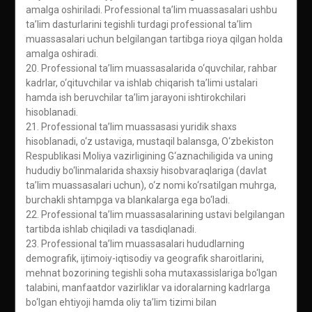
amalga oshiriladi. Professional ta’lim muassasalari ushbu
ta’lim dasturlarini tegishli turdagi professional ta’lim
muassasalari uchun belgilangan tartibga rioya qilgan holda
amalga oshiradi.
20. Professional ta’lim muassasalarida o‘quvchilar, rahbar
kadrlar, o‘qituvchilar va ishlab chiqarish ta’limi ustalari
hamda ish beruvchilar ta’lim jarayoni ishtirokchilari
hisoblanadi.
21. Professional ta’lim muassasasi yuridik shaxs
hisoblanadi, o‘z ustaviga, mustaqil balansga, O‘zbekiston
Respublikasi Moliya vazirligining G‘aznachiligida va uning
hududiy bo‘linmalarida shaxsiy hisobvaraqlariga (davlat
ta’lim muassasalari uchun), o‘z nomi ko‘rsatilgan muhrga,
burchakli shtampga va blankalarga ega bo‘ladi.
22. Professional ta’lim muassasalarining ustavi belgilangan
tartibda ishlab chiqiladi va tasdiqlanadi.
23. Professional ta’lim muassasalari hududlarning
demografik, ijtimoiy-iqtisodiy va geografik sharoitlarini,
mehnat bozorining tegishli soha mutaxassislariga bo‘lgan
talabini, manfaatdor vazirliklar va idoralarning kadrlarga
bo‘lgan ehtiyoji hamda oliy ta’lim tizimi bilan