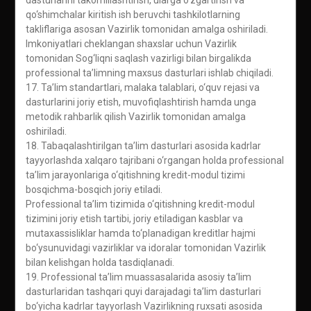
dasturlarini takomillashtirish, ularga o‘zgartirish va
qo‘shimchalar kiritish ish beruvchi tashkilotlarning
takliflariga asosan Vazirlik tomonidan amalga oshiriladi.
Imkoniyatlari cheklangan shaxslar uchun Vazirlik
tomonidan Sog‘liqni saqlash vazirligi bilan birgalikda
professional ta’limning maxsus dasturlari ishlab chiqiladi.
17. Ta’lim standartlari, malaka talablari, o‘quv rejasi va
dasturlarini joriy etish, muvofiqlashtirish hamda unga
metodik rahbarlik qilish Vazirlik tomonidan amalga
oshiriladi.
18. Tabaqalashtirilgan ta’lim dasturlari asosida kadrlar
tayyorlashda xalqaro tajribani o‘rgangan holda professional
ta’lim jarayonlariga o‘qitishning kredit-modul tizimi
bosqichma-bosqich joriy etiladi.
Professional ta’lim tizimida o‘qitishning kredit-modul
tizimini joriy etish tartibi, joriy etiladigan kasblar va
mutaxassisliklar hamda to‘planadigan kreditlar hajmi
bo‘ysunuvidagi vazirliklar va idoralar tomonidan Vazirlik
bilan kelishgan holda tasdiqlanadi.
19. Professional ta’lim muassasalarida asosiy ta’lim
dasturlaridan tashqari quyi darajadagi ta’lim dasturlari
bo‘yicha kadrlar tayyorlash Vazirlikning ruxsati asosida