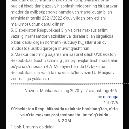
oladigan o‘quvchilarga O‘zbekiston Respublikasi Davlat
budjeti hisobidan bazaviy hisoblash miqdorining bir baravari
miqdorida oylik stipendiya hamda uch mahal ovqat bilan
ta’minlash tartibi 2021/2022 o‘quv yilidan joriy etilishi
ma’lumot uchun qabul qilinsin.
5. O‘zbekiston Respublikasi Oliy va o‘rta maxsus ta’lim
vazirligi manfaatdor vazirliklar va idoralar bilan birgalikda
o‘zlari qabul qilgan normativ-huquqiy hujjatlarni bir oy
muddatda ushbu qarorga muvofiqlashtirsin.
6. Mazkur qarorning bajarilishini nazorat qilish O‘zbekiston
Respublikasi Bosh vazirining ijtimoiy rivojlantirish masalalari
bo‘yicha o‘rinbosari B.A. Musayev hamda O‘zbekiston
Respublikasi oliy va o‘rta maxsus ta’lim vaziri I.U. Madjidov
zimmasiga yuklansin.
**********************************************************
Vazirlar Mahkamasining 2020-yil 7-avgustdagi 466-
son
qaroriga
1-ILOVA
O‘zbekiston Respublikasida uzluksiz boshlang‘ich, o‘rta
va o‘rta maxsus professional ta’lim to‘g‘risida
NIZOM
1-bob. Umumiy qoidalar