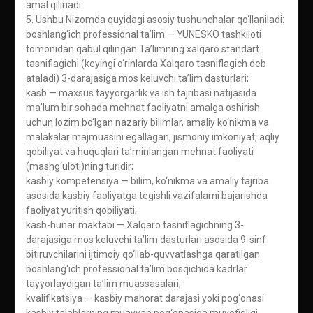
amal qilinadi.
5. Ushbu Nizomda quyidagi asosiy tushunchalar qo‘llaniladi:
boshlang‘ich professional ta’lim — YUNESKO tashkiloti
tomonidan qabul qilingan Ta’limning xalqaro standart
tasniflagichi (keyingi o‘rinlarda Xalqaro tasniflagich deb
ataladi) 3-darajasiga mos keluvchi ta’lim dasturlari;
kasb — maxsus tayyorgarlik va ish tajribasi natijasida
ma’lum bir sohada mehnat faoliyatni amalga oshirish
uchun lozim bo‘lgan nazariy bilimlar, amaliy ko‘nikma va
malakalar majmuasini egallagan, jismoniy imkoniyat, aqliy
qobiliyat va huquqlari ta’minlangan mehnat faoliyati
(mashg‘uloti)ning turidir;
kasbiy kompetensiya — bilim, ko‘nikma va amaliy tajriba
asosida kasbiy faoliyatga tegishli vazifalarni bajarishda
faoliyat yuritish qobiliyati;
kasb-hunar maktabi — Xalqaro tasniflagichning 3-
darajasiga mos keluvchi ta’lim dasturlari asosida 9-sinf
bitiruvchilarini ijtimoiy qo‘llab-quvvatlashga qaratilgan
boshlang‘ich professional ta’lim bosqichida kadrlar
tayyorlaydigan ta’lim muassasalari;
kvalifikatsiya — kasbiy mahorat darajasi yoki pog‘onasi