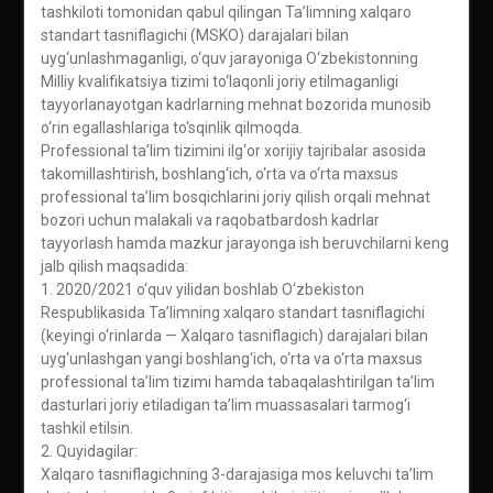
tashkiloti tomonidan qabul qilingan Ta’limning xalqaro
standart tasniflagichi (MSKO) darajalari bilan
uyg‘unlashmaganligi, o‘quv jarayoniga O‘zbekistonning
Milliy kvalifikatsiya tizimi to‘laqonli joriy etilmaganligi
tayyorlanayotgan kadrlarning mehnat bozorida munosib
o‘rin egallashlariga to‘sqinlik qilmoqda.
Professional ta’lim tizimini ilg‘or xorijiy tajribalar asosida
takomillashtirish, boshlang‘ich, o‘rta va o‘rta maxsus
professional ta’lim bosqichlarini joriy qilish orqali mehnat
bozori uchun malakali va raqobatbardosh kadrlar
tayyorlash hamda mazkur jarayonga ish beruvchilarni keng
jalb qilish maqsadida:
1. 2020/2021 o‘quv yilidan boshlab O‘zbekiston
Respublikasida Ta’limning xalqaro standart tasniflagichi
(keyingi o‘rinlarda — Xalqaro tasniflagich) darajalari bilan
uyg‘unlashgan yangi boshlang‘ich, o‘rta va o‘rta maxsus
professional ta’lim tizimi hamda tabaqalashtirilgan ta’lim
dasturlari joriy etiladigan ta’lim muassasalari tarmog‘i
tashkil etilsin.
2. Quyidagilar:
Xalqaro tasniflagichning 3-darajasiga mos keluvchi ta’lim