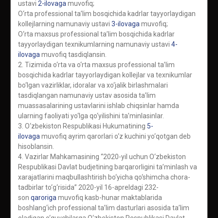
ustavi
2-ilovaga
muvofiq;
O‘rta professional ta’lim bosqichida kadrlar tayyorlaydigan
kollejlarning namunaviy ustavi
3-ilovaga
muvofiq;
O‘rta maxsus professional ta’lim bosqichida kadrlar
tayyorlaydigan texnikumlarning namunaviy ustavi
4-
ilovaga
muvofiq tasdiqlansin.
2. Tizimida o‘rta va o‘rta maxsus professional ta’lim
bosqichida kadrlar tayyorlaydigan kollejlar va texnikumlar
bo‘lgan vazirliklar, idoralar va xo‘jalik birlashmalari
tasdiqlangan namunaviy ustav asosida ta’lim
muassasalarining ustavlarini ishlab chiqsinlar hamda
ularning faoliyati yo‘lga qo‘yilishini ta’minlasinlar.
3. O‘zbekiston Respublikasi Hukumatining
5-
ilovaga
muvofiq ayrim qarorlari o‘z kuchini yo‘qotgan deb
hisoblansin.
4. Vazirlar Mahkamasining “2020-yil uchun O‘zbekiston
Respublikasi Davlat budjetining barqarorligini ta’minlash va
xarajatlarini maqbullashtirish bo‘yicha qo‘shimcha chora-
tadbirlar to‘g‘risida” 2020-yil 16-apreldagi 232-
son
qaroriga
muvofiq kasb-hunar maktablarida
boshlang‘ich professional ta’lim dasturlari asosida ta’lim