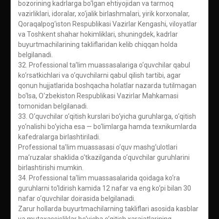
bozorining kadrlarga bo‘lgan ehtiyojidan va tarmoq
vazirliklari, idoralar, xo‘jalik birlashmalari, yirik korxonalar,
Qoraqalpog‘iston Respublikasi Vazirlar Kengashi, viloyatlar
va Toshkent shahar hokimliklari, shuningdek, kadrlar
buyurtmachilarining takliflaridan kelib chiqqan holda
belgilanadi.
32. Professional ta’lim muassasalariga o‘quvchilar qabul
ko‘rsatkichlari va o‘quvchilarni qabul qilish tartibi, agar
qonun hujjatlarida boshqacha holatlar nazarda tutilmagan
bo‘lsa, O‘zbekiston Respublikasi Vazirlar Mahkamasi
tomonidan belgilanadi.
33. O‘quvchilar o‘qitish kurslari bo‘yicha guruhlarga, o‘qitish
yo‘nalishi bo‘yicha esa — bo‘limlarga hamda texnikumlarda
kafedralarga birlashtiriladi.
Professional ta’lim muassasasi o‘quv mashg‘ulotlari
ma’ruzalar shaklida o‘tkazilganda o‘quvchilar guruhlarini
birlashtirishi mumkin.
34. Professional ta’lim muassasalarida qoidaga ko‘ra
guruhlarni to‘ldirish kamida 12 nafar va eng ko‘pi bilan 30
nafar o‘quvchilar doirasida belgilanadi.
Zarur hollarda buyurtmachilarning takliflari asosida kasblar