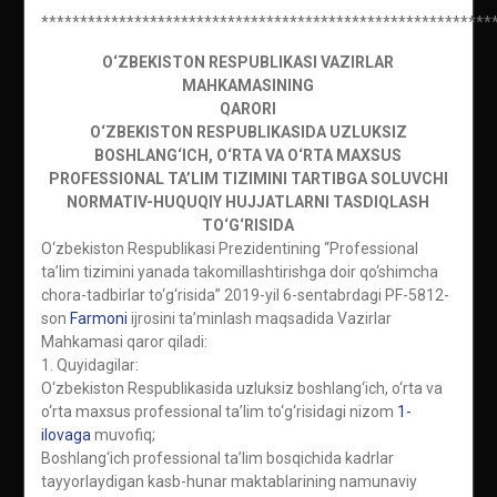
**********************************************************
O‘ZBEKISTON RESPUBLIKASI VAZIRLAR
MAHKAMASINING
QARORI
O‘ZBEKISTON RESPUBLIKASIDA UZLUKSIZ
BOSHLANG‘ICH, O‘RTA VA O‘RTA MAXSUS
PROFESSIONAL TA’LIM TIZIMINI TARTIBGA SOLUVCHI
NORMATIV-HUQUQIY HUJJATLARNI TASDIQLASH
TO‘G‘RISIDA
O‘zbekiston Respublikasi Prezidentining “Professional
ta’lim tizimini yanada takomillashtirishga doir qo‘shimcha
chora-tadbirlar to‘g‘risida” 2019-yil 6-sentabrdagi PF-5812-
son
Farmoni
ijrosini ta’minlash maqsadida Vazirlar
Mahkamasi qaror qiladi:
1. Quyidagilar:
O‘zbekiston Respublikasida uzluksiz boshlang‘ich, o‘rta va
o‘rta maxsus professional ta’lim to‘g‘risidagi nizom
1-
ilovaga
muvofiq;
Boshlang‘ich professional ta’lim bosqichida kadrlar
tayyorlaydigan kasb-hunar maktablarining namunaviy