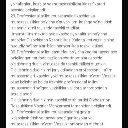
yo‘nalishlari, kasblar va mutaxassisliklar klassifikatori
asosida belgilanadi.
29. Professional ta’lim muassasalari kasblar va
mutaxassisliklar bo‘yicha o‘quvchilarni kasbga yo‘naltirish
ishlarini tizimli ravishda tashkil etadilar.
Umumta’lim maktablarida kasbga yo‘naltirish bo‘yicha
tadbirlar O‘zbekiston Respublikasi Xalq ta’limi vazirligining
hududiy bo‘linmalari bilan hamkorlikda tashkil etiladi.
30. Professional ta’lim dasturlari bo‘yicha kadrlar tayyorlash
belgilangan tartibda tuzilgan shartnomalar asosida
o‘qitishning dual tizimi asosida tashkil etilishi mumkin.
O‘qitishning dual tizimi joriy etiladigan professional ta’lim
muassasalari, kasblar yoki mutaxassisliklar ro‘yxati Vazirlik
bilan kelishgan holda tizimida professional ta’lim
muassasalari bo‘lgan vazirliklar va idoralar tomonidan
tasdiqlanadi.
O‘qitishning dual tizimini tashkil etish tartibi O‘zbekiston
Respublikasi Vazirlar Mahkamasi tomonidan belgilanadi.
31. Professional ta’lim muassasalarini qayta
ixtisoslashtirish va tayyorlanadigan kasblar va
mutaxassisliklar ro‘yxati Vazirlik tomonidan mehnat