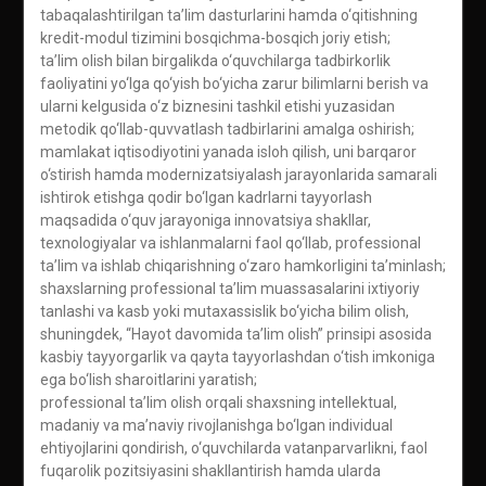
tabaqalashtirilgan ta’lim dasturlarini hamda o‘qitishning
kredit-modul tizimini bosqichma-bosqich joriy etish;
ta’lim olish bilan birgalikda o‘quvchilarga tadbirkorlik
faoliyatini yo‘lga qo‘yish bo‘yicha zarur bilimlarni berish va
ularni kelgusida o‘z biznesini tashkil etishi yuzasidan
metodik qo‘llab-quvvatlash tadbirlarini amalga oshirish;
mamlakat iqtisodiyotini yanada isloh qilish, uni barqaror
o‘stirish hamda modernizatsiyalash jarayonlarida samarali
ishtirok etishga qodir bo‘lgan kadrlarni tayyorlash
maqsadida o‘quv jarayoniga innovatsiya shakllar,
texnologiyalar va ishlanmalarni faol qo‘llab, professional
ta’lim va ishlab chiqarishning o‘zaro hamkorligini ta’minlash;
shaxslarning professional ta’lim muassasalarini ixtiyoriy
tanlashi va kasb yoki mutaxassislik bo‘yicha bilim olish,
shuningdek, “Hayot davomida ta’lim olish” prinsipi asosida
kasbiy tayyorgarlik va qayta tayyorlashdan o‘tish imkoniga
ega bo‘lish sharoitlarini yaratish;
professional ta’lim olish orqali shaxsning intellektual,
madaniy va ma’naviy rivojlanishga bo‘lgan individual
ehtiyojlarini qondirish, o‘quvchilarda vatanparvarlikni, faol
fuqarolik pozitsiyasini shakllantirish hamda ularda