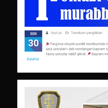
fyut.uz
Texnikum yangiliklari
SEN
30
Farg’ona viloyati yuridik texnikumida 
aziz ustozlar!» deb nomlangan bayram tad
faxriy ustozlar taklif qilindi.
Bayram mun
Batafsil