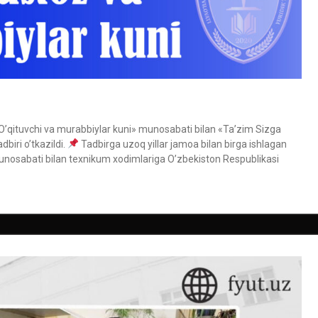
«O’qituvchi va murabbiylar kuni» munosabati bilan «Ta’zim Sizga
biri o’tkazildi.
Tadbirga uzoq yillar jamoa bilan birga ishlagan
osabati bilan texnikum xodimlariga O’zbekiston Respublikasi