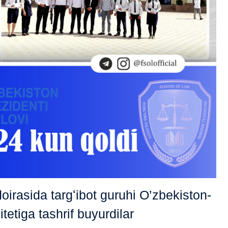
oirasida targʻibot guruhi O’zbekiston-
tetiga tashrif buyurdilar