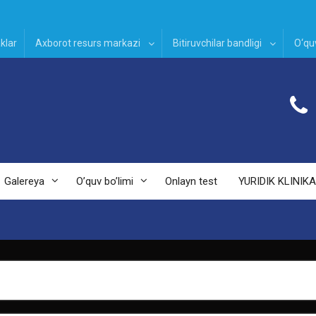
klar
Axborot resurs markazi
Bitiruvchilar bandligi
O‘quv
Galereya
O’quv bo’limi
Onlayn test
YURIDIK KLINIKA