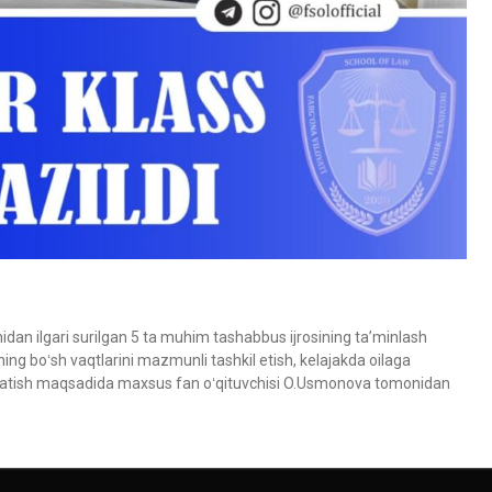
n ilgari surilgan 5 ta muhim tashabbus ijrosining taʼminlash
ing boʻsh vaqtlarini mazmunli tashkil etish, kelajakda oilaga
gatish maqsadida maxsus fan oʻqituvchisi O.Usmonova tomonidan