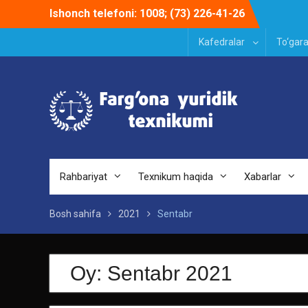
Skip
Ishonch telefoni: 1008; (73) 226-41-26
to
content
Kafedralar
To‘gara
Rahbariyat
Texnikum haqida
Xabarlar
Bosh sahifa
2021
Sentabr
Oy:
Sentabr 2021