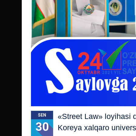
«Street Law» loyihasi d
SEN
30
Koreya xalqaro universi