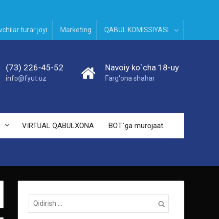
chilar turar joyi
Marketing
QABUL KOMISSIYASI
(73) 226-45-52
Navoiy ko`cha 18-uy
info@fyut.uz
Farg'ona shahar
VIRTUAL QABULXONA
BOT`ga murojaat
Qidirish: