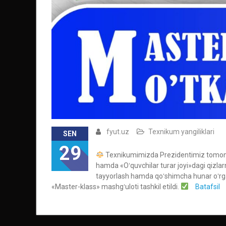
fyut.uz
Texnikum yangiliklari
SEN
29
Texnikumimizda Prezidentimiz tomonida
hamda «Oʻquvchilar turar joyi»dagi qizlarn
tayyorlash hamda qoʻshimcha hunar oʻr
«Master-klass» mashgʻuloti tashkil etildi.
Batafsil