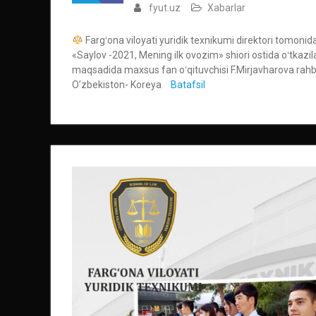
fyut.uz
Xabarlar
Fargʻona viloyati yuridik texnikumi direktori tomoni
«Saylov -2021, Mening ilk ovozim» shiori ostida oʻtkazilad
maqsadida maxsus fan oʻqituvchisi F.Mirjavharova rahbar
O’zbekiston- Koreya
Batafsil