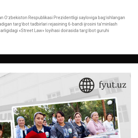
dan Oʻzbekiston Respublikasi Prezidentligi sayloviga bagʻishlangan
igan targʻibot tadbirlari rejasining 6-bandi ijrosini taʼminlash
ligidagi «Street Law» loyihasi doirasida targʻibot guruhi