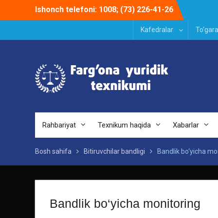
Skip
Ishonch telefoni: 1008; (73) 226-41-26
to
content
Kafedralar
To‘gara
Rahbariyat
Texnikum haqida
Xabarlar
Bosh sahifa
Bitiruvchilar bandligi
Bandlik bo‘yicha mo
Bandlik bo‘yicha monitoring