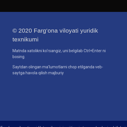
© 2020 Farg‘ona viloyati yuridik
texnikumi
Matnda xatolikni ko‘rsangiz, uni belgilab Ctrl+Enter ni
bosing.
Saytdan olingan ma’lumotlarni chop etilganda veb-
saytga havola qilish majburiy