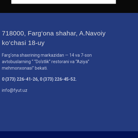
718000, Farg‘ona shahar, A.Navoiy
ko‘chasi 18-uy
Farg‘ona shaxrining markazidan — 14 va 7-son
avtobuslarning “ “Do‘stlik” restorani va “Aziya”
mehmonxonasi” bekati.
0 (373) 226-41-26, 0 (373) 226-45-52.
info@fyut.uz