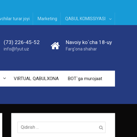
chilar turar joyi
Marketing
QABUL KOMISSIYASI
(73) 226-45-52
Navoiy ko`cha 18-uy
info@fyut.uz
Farg'ona shahar
VIRTUAL QABULXONA
BOT`ga murojaat
Qidirish: