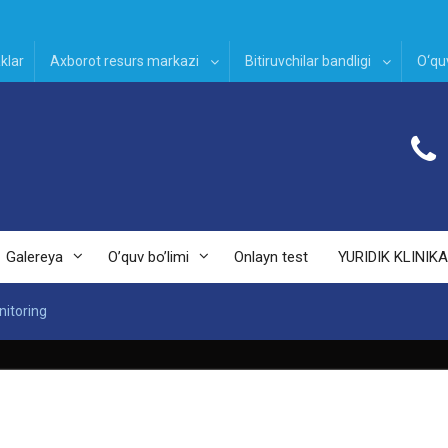
klar
Axborot resurs markazi
Bitiruvchilar bandligi
O‘quv
Galereya
O’quv bo’limi
Onlayn test
YURIDIK KLINIKA
nitoring