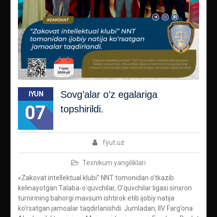
Sovg’alar o’z egalariga
IYUN
07
topshirildi.
fyut.uz
Texnikum yangiliklari
«Zakovat intellektual klubi” NNT tomonidan o’tkazib
kelinayotgan Talaba-oʻquvchilar, O’quvchilar ligasi sinxron
turnirining bahorgi mavsum ishtirok etib ijobiy natija
ko’rsatgan jamoalar taqdirlanishdi. Jumladan, IIV Farg’ona