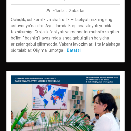
E’lonlar
,
Xabarlar
Ochiqlik, oshkoralik va shaffoflik — faoliyatimizning eng
ustuvor yoʻnalishi. Ayni damda Fargʻona viloyati yuridik
texnikumiga “Xo‘jalik faoliyati va mehnatni muhofaza qilish
bo‘limi” boshlig‘i lavozimiga ishga qabul qilish boʻyicha
arizalar qabul qilinmoqda. Vakant lavozimlar: 1 ta Malakaga
oid talablar: Oliy ma’lumotga
Batafsil