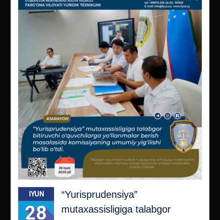
“Yurisprudensiya”
IYUN
28
mutaxassisligiga talabgor