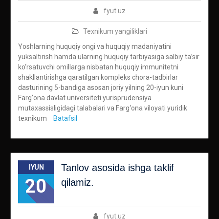
fyut.uz
Texnikum yangiliklari
Yoshlarning huquqiy ongi va huquqiy madaniyatini
yuksaltirish hamda ularning huquqiy tarbiyasiga salbiy ta’sir
ko‘rsatuvchi omillarga nisbatan huquqiy immunitetni
shakllantirishga qaratilgan kompleks chora-tadbirlar
dasturining 5-bandiga asosan joriy yilning 20-iyun kuni
Farg‘ona davlat universiteti yurisprudensiya
mutaxassisligidagi talabalari va Farg‘ona viloyati yuridik
texnikum
Batafsil
Tanlov asosida ishga taklif
IYUN
20
qilamiz.
fyut.uz