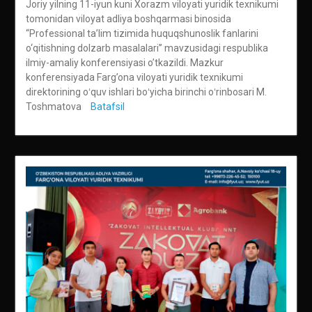
Joriy yilning 11-iyun kuni Xorazm viloyati yuridik texnikumi
tomonidan viloyat adliya boshqarmasi binosida
“Professional ta’lim tizimida huquqshunoslik fanlarini
o‘qitishning dolzarb masalalari” mavzusidagi respublika
ilmiy-amaliy konferensiyasi o’tkazildi. Mazkur
konferensiyada Farg’ona viloyati yuridik texnikumi
direktorining oʻquv ishlari boʻyicha birinchi oʻrinbosari M.
Toshmatova
Batafsil