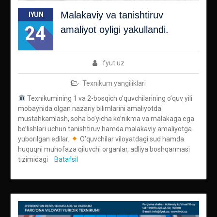
Malakaviy va tanishtiruv
IYUN
24
amaliyot oyligi yakullandi.
fyut.uz
Texnikum yangiliklari
Texnikumining 1 va 2-bosqich o’quvchilarining o’quv yili
mobaynida olgan nazariy bilimlarini amaliyotda
mustahkamlash, soha bo’yicha ko’nikma va malakaga ega
bo’lishlari uchun tanishtiruv hamda malakaviy amaliyotga
yuborilgan edilar.
O’quvchilar viloyatdagi sud hamda
huquqni muhofaza qiluvchi organlar, adliya boshqarmasi
tizimidagi
Batafsil