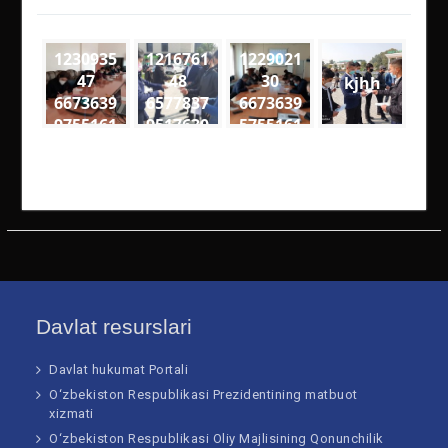
1230935
1216761
1229021
47
48
30
kjhh
6673639
6577837
6673639
9755161
9517630
5755161
4
1
8
4141727
1906141
2715270
8201925
2975788
2916086
61205 n
51652 n
19574 n
Davlat resurslari
Davlat hukumat Portali
O‘zbekiston Respublikasi Prezidentining matbuot
xizmati
O‘zbekiston Respublikasi Oliy Majlisining Qonunchilik