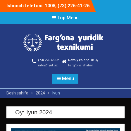
Skip
Ishonch telefoni: 1008; (73) 226-41-26
to
content
Top Menu
(73) 226-45-52
Navoiy ko`cha 18-uy
info@fyut.uz
Farg'ona shahar
Menu
Bosh sahifa
2024
Iyun
Oy:
Iyun 2024