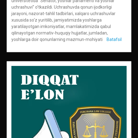
universitetida “Senator, yoshlar parlamenti va yoshlar
uchrashuvi” o’tkazildi. Uchrashuvda qonun ijodkorligi
jarayoni, nazorat-tahlil tadbirlari, xalqaro uchrashuvlar
xususida so‘z yuritilib, jamiyatimizda yoshlarga
yaratilayotgan imkoniyatlar, mamlakatimizda qabul
qilinayotgan normativ-huquqiy hujjatlar, jumladan,
yoshlarga doir qonunlarning mazmun-mohiyati
Batafsil