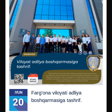
Farg’ona viloyati adliya
IYUN
20
boshqarmasiga tashrif.