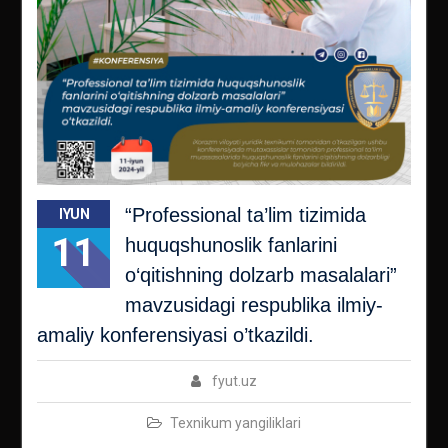
“Professional ta’lim tizimida
IYUN
11
huquqshunoslik fanlarini
o‘qitishning dolzarb masalalari”
mavzusidagi respublika ilmiy-
amaliy konferensiyasi o’tkazildi.
fyut.uz
Texnikum yangiliklari