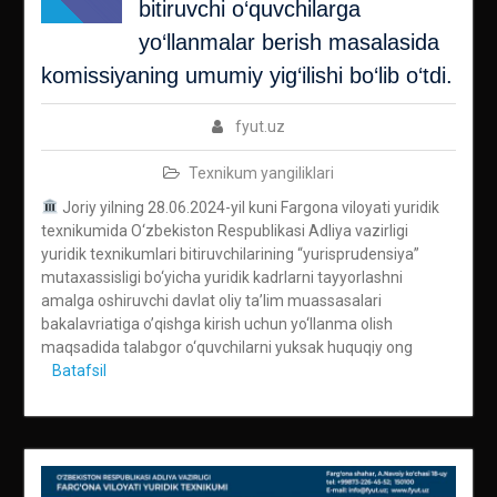
bitiruvchi o‘quvchilarga
yo‘llanmalar berish masalasida
komissiyaning umumiy yig‘ilishi bo‘lib o‘tdi.
fyut.uz
Texnikum yangiliklari
Joriy yilning 28.06.2024-yil kuni Fargona viloyati yuridik
texnikumida O‘zbekiston Respublikasi Adliya vazirligi
yuridik texnikumlari bitiruvchilarining “yurisprudensiya”
mutaxassisligi bo‘yicha yuridik kadrlarni tayyorlashni
amalga oshiruvchi davlat oliy ta’lim muassasalari
bakalavriatiga o’qishga kirish uchun yo‘llanma olish
maqsadida talabgor o‘quvchilarni yuksak huquqiy ong
Batafsil