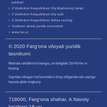
palatasi
O‘zbekiston Respublikasi Oliy Majlisining Senati
O‘zbekiston Respublikasi Oliy sudi
O‘zbekiston Respublikasi Adliya vazirligi
Toshkent davlat yuridik universiteti
www.lex.uz
© 2020 Farg‘ona viloyati yuridik
texnikumi
Matnda xatolikni ko‘rsangiz, uni belgilab Ctrl+Enter ni
bosing.
Saytdan olingan ma’lumotlarni chop etilganda veb-saytga
havola qilish majburiy
718000, Farg‘ona shahar, A.Navoiy
ko‘chasi 18-uy