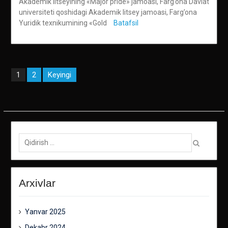
Akademik litseyining «Major pride» jamoasi, Farg’ona Davlat
universiteti qoshidagi Akademik litsey jamoasi, Farg’ona
Yuridik texnikumining «Gold
Batafsil
Maqolalar
2
Keyingi
1
bo‘yicha
harakatlanish
Qidirish:
Arxivlar
Yanvar 2025
Dekabr 2024