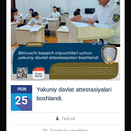
Yakuniy davlat attestasiyalari
IYUN
25
boshlandi.
fyut.uz
Texnikum yangiliklari