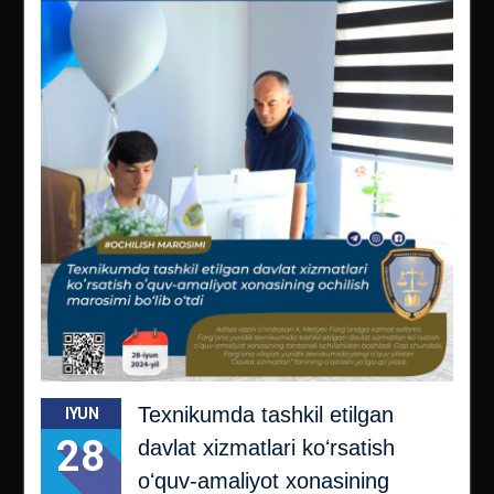
Texnikumda tashkil etilgan
IYUN
28
davlat xizmatlari koʻrsatish
oʻquv-amaliyot xonasining