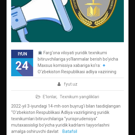
Farg‘ona viloyati yuridik texnikumi
IYUN
bitiruvchilariga yo‘llanmalar berish bo‘yicha
24
Maxsus komissiya xabariga ko‘ra:
O‘zbekiston Respublikasi adliya vazirining
fyut.uz
E’lonlar
,
Texnikum yangiliklari
2022-yil 3-iyundagi 14-mh-son buyrug‘i bilan tasdiqlangan
“O‘zbekiston Respublikasi Adliya vazirligining yuridik
texnikumlari bitiruvchilariga “yurisprudensiya”
mutaxassisligi bo‘yicha yuridik kadrlarni tayyorlashni
amalga oshiruvchi davlat
Batafsil