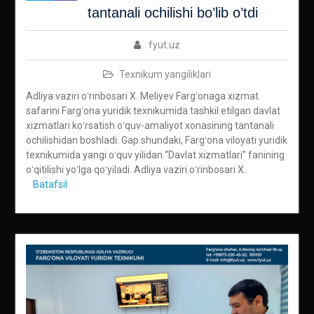
tantanali ochilishi bo’lib o’tdi
fyut.uz
Texnikum yangiliklari
Adliya vaziri oʻrinbosari X. Meliyev Fargʻonaga xizmat
safarini Fargʻona yuridik texnikumida tashkil etilgan davlat
xizmatlari koʻrsatish oʻquv-amaliyot xonasining tantanali
ochilishidan boshladi. Gap shundaki, Fargʻona viloyati yuridik
texnikumida yangi oʻquv yilidan “Davlat xizmatlari” fanining
oʻqitilishi yoʻlga qoʻyiladi. Adliya vaziri oʻrinbosari X.
Batafsil