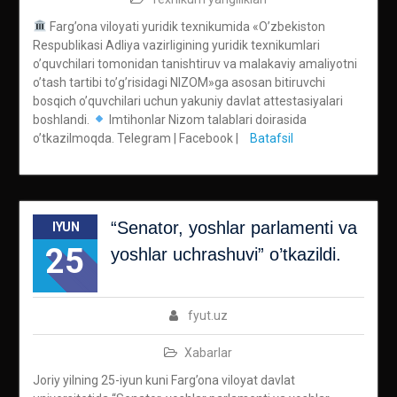
Farg’ona viloyati yuridik texnikumida «O’zbekiston
Respublikasi Adliya vazirligining yuridik texnikumlari
o’quvchilari tomonidan tanishtiruv va malakaviy amaliyotni
o’tash tartibi to’g’risidagi NIZOM»ga asosan bitiruvchi
bosqich o’quvchilari uchun yakuniy davlat attestasiyalari
boshlandi.
Imtihonlar Nizom talablari doirasida
o’tkazilmoqda. Telegram | Facebook |
Batafsil
“Senator, yoshlar parlamenti va
IYUN
25
yoshlar uchrashuvi” o’tkazildi.
fyut.uz
Xabarlar
Joriy yilning 25-iyun kuni Farg’ona viloyat davlat