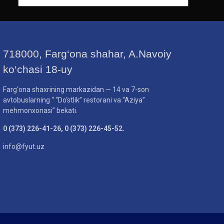
718000, Farg‘ona shahar, A.Navoiy
ko‘chasi 18-uy
Farg‘ona shaxrining markazidan — 14 va 7-son
avtobuslarning “ “Do‘stlik” restorani va “Aziya”
mehmonxonasi” bekati.
0 (373) 226-41-26, 0 (373) 226-45-52.
info@fyut.uz