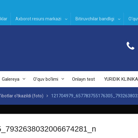
klar
Axborot resurs markazi
Bitiruvchilar bandligi
O‘quv
Galereya
O’quv bo’limi
Onlayn test
YURIDIK KLINIKA
ibotlar o‘tkazildi (foto)
121704979_657783755176305_793263803
5_7932638032006674281_n