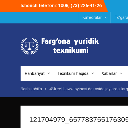
Skip
Ishonch telefoni: 1008; (73) 226-41-26
to
content
Kafedralar
To‘gara
Rahbariyat
Texnikum haqida
Xabarlar
Bosh sahifa
«Street Law» loyihasi doirasida joylarda targ‘
121704979_65778375517630