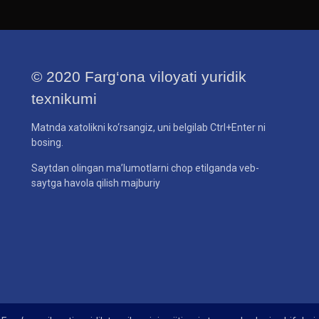
© 2020 Farg‘ona viloyati yuridik
texnikumi
Matnda xatolikni ko‘rsangiz, uni belgilab Ctrl+Enter ni
bosing.
Saytdan olingan ma’lumotlarni chop etilganda veb-
saytga havola qilish majburiy