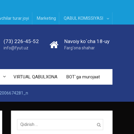
chilar turar joyi
Marketing
QABUL KOMISSIYASI
(73) 226-45-52
Navoiy ko`cha 18-uy
info@fyut.uz
Farg'ona shahar
VIRTUAL QABULXONA
BOT`ga murojaat
2006674281_n
Qidirish: