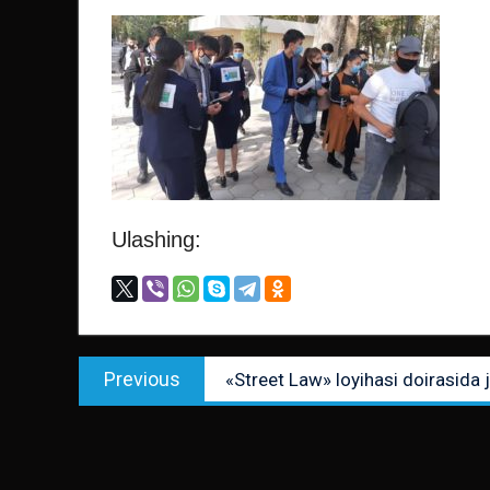
Ulashing:
Post
Previous
Previous
«Street Law» loyihasi doirasida jo
menyusi
post: