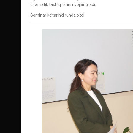
diramatik taxlil qilishni rivojlantiradi.
Seminar ko’tarinki ruhda o’tdi