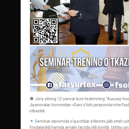
Joriy yilning 12-yanvar kuni texkimning “Xususiy-huq
Jiyanovalar tomonidan «Dars o’tish jarayonida interfao
otkazildi.
Seminar davomida o’quvchilar e’tiborini jalb etish u
foydalanildi hamda amaliy tarzda olib borildi. Ushbu usul