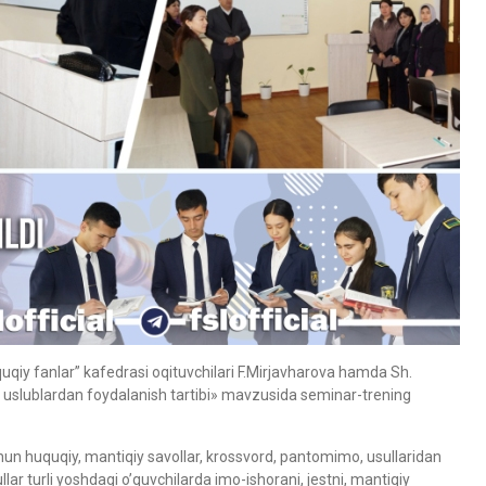
uqiy fanlar” kafedrasi oqituvchilari F.Mirjavharova hamda Sh.
l uslublardan foydalanish tartibi» mavzusida seminar-trening
chun huquqiy, mantiqiy savollar, krossvord, pantomimo, usullaridan
lar turli yoshdagi o’quvchilarda imo-ishorani, jestni, mantiqiy