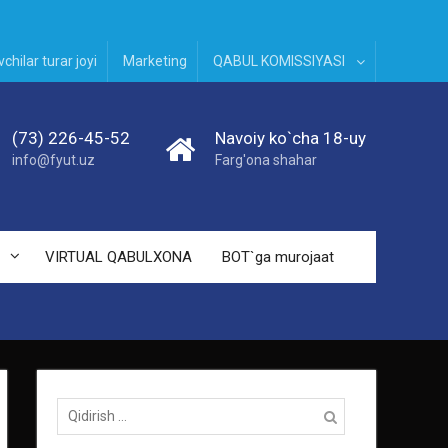
chilar turar joyi
Marketing
QABUL KOMISSIYASI
(73) 226-45-52
Navoiy ko`cha 18-uy
info@fyut.uz
Farg'ona shahar
VIRTUAL QABULXONA
BOT`ga murojaat
Qidirish: