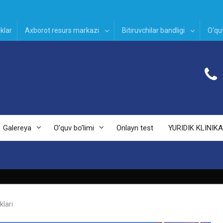
klar
Axborot resurs markazi
Bitiruvchilar bandligi
O‘quv
Galereya
O’quv bo’limi
Onlayn test
YURIDIK KLINIKA
klari