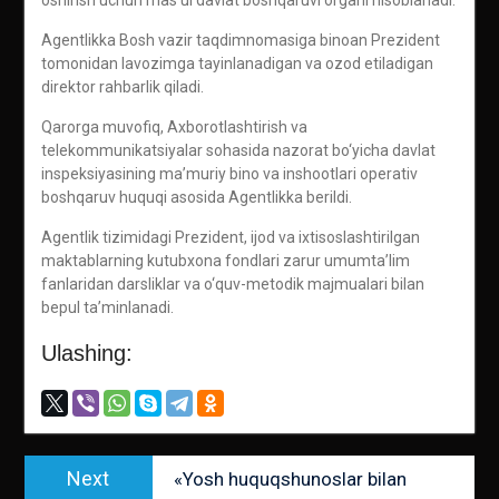
oshirish uchun mas’ul davlat boshqaruvi organi hisoblanadi.
Agentlikka Bosh vazir taqdimnomasiga binoan Prezident
tomonidan lavozimga tayinlanadigan va ozod etiladigan
direktor rahbarlik qiladi.
Qarorga muvofiq, Axborotlashtirish va
telekommunikatsiyalar sohasida nazorat bo‘yicha davlat
inspeksiyasining ma’muriy bino va inshootlari operativ
boshqaruv huquqi asosida Agentlikka berildi.
Agentlik tizimidagi Prezident, ijod va ixtisoslashtirilgan
maktablarning kutubxona fondlari zarur umumta’lim
fanlaridan darsliklar va o‘quv-metodik majmualari bilan
bepul ta’minlanadi.
Ulashing:
Post
Next
Next
«Yosh huquqshunoslar bilan
menyusi
post: