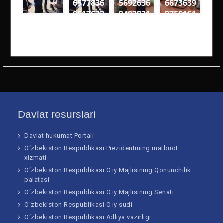
6577836
5692636
6673639
0517632
9402831
9755161
0
2
4
9257049
1389795
4141727
4611895
8136593
8201925
5906 n
62468 n
61205 n
Davlat resurslari
Davlat hukumat Portali
O‘zbekiston Respublikasi Prezidentining matbuot
xizmati
O‘zbekiston Respublikasi Oliy Majlisining Qonunchilik
palatasi
O‘zbekiston Respublikasi Oliy Majlisining Senati
O‘zbekiston Respublikasi Oliy sudi
O‘zbekiston Respublikasi Adliya vazirligi