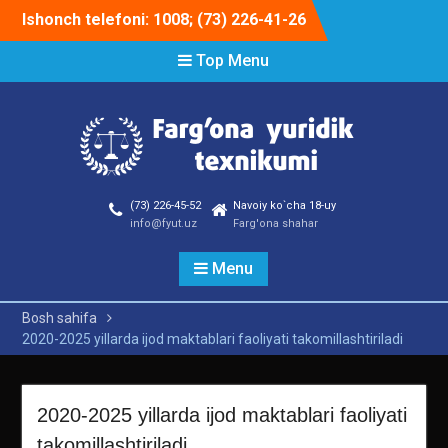
Skip
Ishonch telefoni: 1008; (73) 226-41-26
to
content
Top Menu
(73) 226-45-52
Navoiy ko`cha 18-uy
info@fyut.uz
Farg'ona shahar
Menu
Bosh sahifa
2020-2025 yillarda ijod maktablari faoliyati takomillashtiriladi
2020-2025 yillarda ijod maktablari faoliyati
takomillashtiriladi