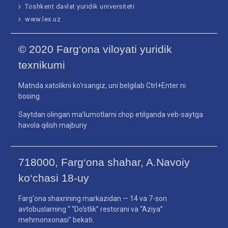
Toshkent davlat yuridik universiteti
www.lex.uz
© 2020 Farg‘ona viloyati yuridik
texnikumi
Matnda xatolikni ko‘rsangiz, uni belgilab Ctrl+Enter ni
bosing.
Saytdan olingan ma’lumotlarni chop etilganda veb-saytga
havola qilish majburiy
718000, Farg‘ona shahar, A.Navoiy
ko‘chasi 18-uy
Farg‘ona shaxrining markazidan — 14 va 7-son
avtobuslarning “ “Do‘stlik” restorani va “Aziya”
mehmonxonasi” bekati.