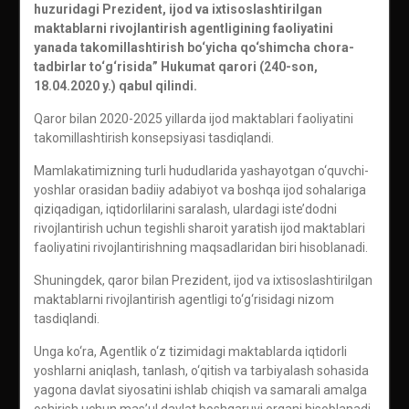
huzuridagi Prezident, ijod va ixtisoslashtirilgan
maktablarni rivojlantirish agentligining faoliyatini
yanada takomillashtirish bo‘yicha qo‘shimcha chora-
tadbirlar to‘g‘risida” Hukumat qarori (240-son,
18.04.2020 y.) qabul qilindi.
Qaror bilan 2020-2025 yillarda ijod maktablari faoliyatini
takomillashtirish konsepsiyasi tasdiqlandi.
Mamlakatimizning turli hududlarida yashayotgan o‘quvchi-
yoshlar orasidan badiiy adabiyot va boshqa ijod sohalariga
qiziqadigan, iqtidorlilarini saralash, ulardagi iste’dodni
rivojlantirish uchun tegishli sharoit yaratish ijod maktablari
faoliyatini rivojlantirishning maqsadlaridan biri hisoblanadi.
Shuningdek, qaror bilan Prezident, ijod va ixtisoslashtirilgan
maktablarni rivojlantirish agentligi to‘g‘risidagi nizom
tasdiqlandi.
Unga ko‘ra, Agentlik o‘z tizimidagi maktablarda iqtidorli
yoshlarni aniqlash, tanlash, o‘qitish va tarbiyalash sohasida
yagona davlat siyosatini ishlab chiqish va samarali amalga