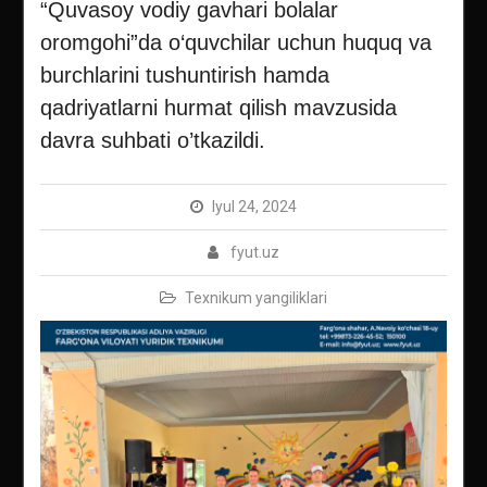
“Quvasoy vodiy gavhari bolalar
oromgohi”da o‘quvchilаr uchun huquq vа
burchlаrini tushuntirish hamda
qаdriyatlаrni hurmаt qilish mаvzusida
davra suhbati o’tkazildi.
Iyul 24, 2024
fyut.uz
Texnikum yangiliklari