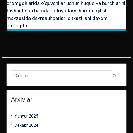
oromgohlarida o‘quvchilаr uchun huquq vа burchlаrini
tushuntirish hamdaqаdriyatlаrni hurmаt qilish
mаvzusida davrasuhbatlari o‘tkazilishi davom
etmoqda
Qidirish:
Arxivlar
Yanvar 2025
Dekabr 2024