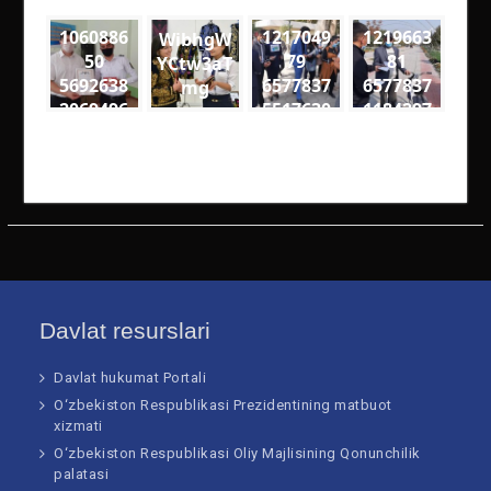
1060886
1217049
1219663
WibhgW
50
79
81
YCtw3aT
5692638
6577837
6577837
mg
2069496
5517630
1184297
6
5
6
3274563
7932638
4864539
4818561
0320066
0905476
60108 n
74281 n
64734 n
Davlat resurslari
Davlat hukumat Portali
O‘zbekiston Respublikasi Prezidentining matbuot
xizmati
O‘zbekiston Respublikasi Oliy Majlisining Qonunchilik
palatasi