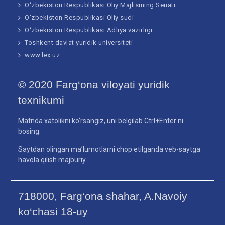
O‘zbekiston Respublikasi Oliy Majlisining Senati
O‘zbekiston Respublikasi Oliy sudi
O‘zbekiston Respublikasi Adliya vazirligi
Toshkent davlat yuridik universiteti
www.lex.uz
© 2020 Farg‘ona viloyati yuridik
texnikumi
Matnda xatolikni ko‘rsangiz, uni belgilab Ctrl+Enter ni
bosing.
Saytdan olingan ma’lumotlarni chop etilganda veb-saytga
havola qilish majburiy
718000, Farg‘ona shahar, A.Navoiy
ko‘chasi 18-uy