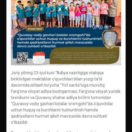
Joriy yilning 23-iyul kuni “Adliya vazirligiga otaliqqa
biriktirilgan maktablar o‘quvchilari bilan yozgi ta’til
davomida ishlash bo‘yicha “Yo‘l xarita”siga muvofiq
Farg’ona viloyat adliya boshqarmasi, Farg’ona viloyat yuridik
texnikumi va Quvasoy shahar adliya bo’limi tomonidan
“Quvasoy vodiy gavhari bolalar oromgohi”da o‘quvchilаr
uchun huquq vа burchlаrini tushuntirish hamda
qаdriyatlаrni hurmаt qilish mаvzusida davra suhbati
o’tkazildi.