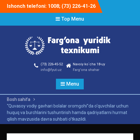
Skip
Ishonch telefoni: 1008; (73) 226-41-26
to
content
Top Menu
(73) 226-45-52
Navoiy ko`cha 18-uy
info@fyut.uz
Farg'ona shahar
Menu
Bosh sahifa
“Quvasoy vodiy gavhari bolalar oromgohi”da o‘quvchilаr uchun
huquq vа burchlаrini tushuntirish hamda qаdriyatlаrni hurmаt
qilish mаvzusida davra suhbati o’tkazildi.