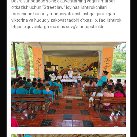
Davra suhbatidan so’ng o’quvchilarning vaqtini maroqli
o’tkazish uchun “Street law” loyihasi ishtirokchilari
tomonidan huquqiy madaniyatni oshirishga qaratilgan
viktorina va huquqiy zakovat tadbiri o’tkazilib, faol ishtirok
etgan o’quvchilarga maxsus sovg’alar topshirildi.