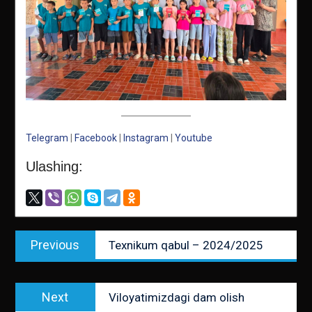
Telegram
|
Facebook
|
Instagram
|
Youtube
Ulashing:
Post
Previous
Previous
Texnikum qabul – 2024/2025
menyusi
post:
Next
Next
Viloyatimizdagi dam olish
post: