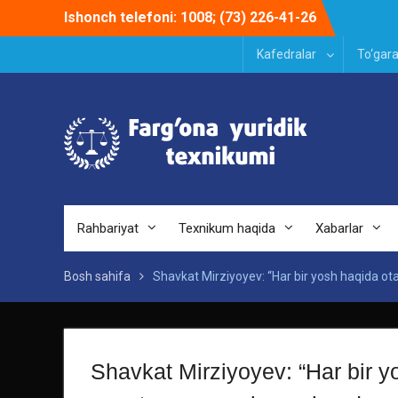
Skip
Ishonch telefoni: 1008; (73) 226-41-26
to
content
Kafedralar
To‘gara
Rahbariyat
Texnikum haqida
Xabarlar
Bosh sahifa
Shavkat Mirziyoyev: “Har bir yosh haqida 
Shavkat Mirziyoyev: “Har bir 