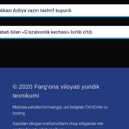
kasi Adliya vaziri tashrif buyurdi
ati bilan «G’azalxonlik kechasi» bo’lib o’tdi
© 2020 Farg‘ona viloyati yuridik
texnikumi
Matnda xatolikni ko‘rsangiz, uni belgilab Ctrl+Enter ni
bosing.
Saytdan olingan ma’lumotlarni chop etilganda veb-