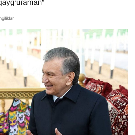
qayg‘uraman”
giliklar