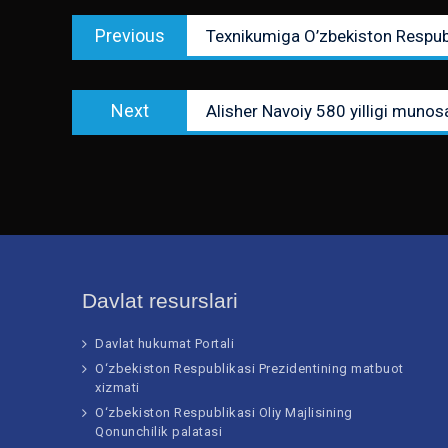
Post
Previous
Previous
Texnikumiga O’zbekiston Respubli
menyusi
post:
Next
Next
Alisher Navoiy 580 yilligi munosab
post:
Davlat resurslari
Davlat hukumat Portali
O‘zbekiston Respublikasi Prezidentining matbuot
xizmati
O‘zbekiston Respublikasi Oliy Majlisining
Qonunchilik palatasi