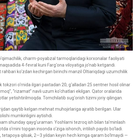
to‘qimachilik, charm-poyabzal tarmoqlaridagi korxonalar faoliyati
 maqsadida 4-fevral kuni Farg‘ona viloyatiga jo‘nab ketgandi.
rahbari ko‘zdan kechirgan birinchi manzil Oltiariqdagi uzumchilik
tokzori o‘rnida ilgari paxtadan 20, g‘alladan 25 sentner hosil olinar
barmoq”, “rizamat” navli uzum ko‘chatlari ekilgan. Qator oralarida
ar yetishtirilmoqda. Tomchilatib sug‘orish tizimi joriy qilingan.
dan qaytib kelgan mehnat muhojirlariga ajratib berilgan. Ular
lishi mumkinligini aytishdi.
ham shunday qayg‘uraman. Yoshlarni tezroq ish bilan ta’minlash
da o‘rnini topgan insonda o‘ziga ishonch, intilish paydo bo‘ladi.
, tetapoya qilsak, 2—3 yildan keyin hech kimga qaram bo‘lmaydi —