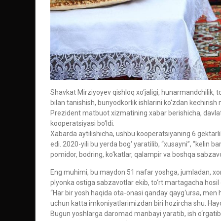
Shavkat Mirziyoyev qishloq xo‘jaligi, hunarmandchilik, 
bilan tanishish, bunyodkorlik ishlarini ko‘zdan kechirish
Prezident matbuot xizmatining xabar berishicha, davlat 
kooperatsiyasi bo‘ldi.
Xabarda aytilishicha, ushbu kooperatsiyaning 6 gektarlik 
edi. 2020-yili bu yerda bog‘ yaratilib, “xusayni”, “kelin 
pomidor, bodring, ko‘katlar, qalampir va boshqa sabzavotl
Eng muhimi, bu maydon 51 nafar yoshga, jumladan, xorij
plyonka ostiga sabzavotlar ekib, to‘rt martagacha hosil o
“Har bir yosh haqida ota-onasi qanday qayg‘ursa, men 
uchun katta imkoniyatlarimizdan biri hozircha shu. Hayot
Bugun yoshlarga daromad manbayi yaratib, ish o‘rgatib