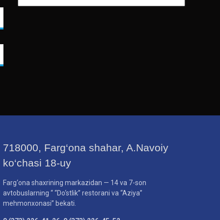
718000, Farg‘ona shahar, A.Navoiy
ko‘chasi 18-uy
Farg‘ona shaxrining markazidan — 14 va 7-son
avtobuslarning “ “Do‘stlik” restorani va “Aziya”
mehmonxonasi” bekati.