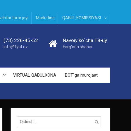
chilar turar joyi
Marketing
QABUL KOMISSIYASI
(73) 226-45-52
Navoiy ko`cha 18-uy
info@fyut.uz
Farg'ona shahar
VIRTUAL QABULXONA
BOT`ga murojaat
Qidirish: