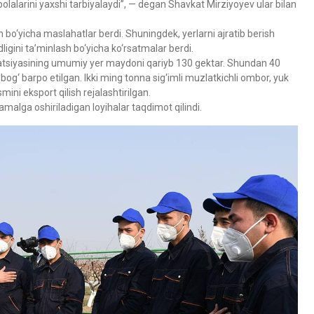
bolalarini yaxshi tarbiyalaydi”, — degan Shavkat Mirziyoyev ular bilan
h bo‘yicha maslahatlar berdi. Shuningdek, yerlarni ajratib berish
igini ta’minlash bo‘yicha ko‘rsatmalar berdi.
peratsiyasining umumiy yer maydoni qariyb 130 gektar. Shundan 40
g‘ barpo etilgan. Ikki ming tonna sig‘imli muzlatkichli ombor, yuk
mini eksport qilish rejalashtirilgan.
amalga oshiriladigan loyihalar taqdimot qilindi.