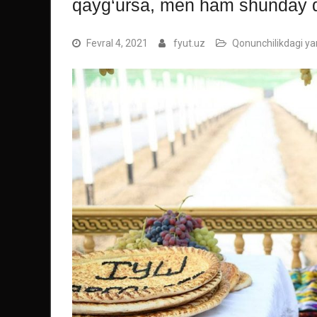
qayg‘ursa, men ham shunday 
Fevral 4, 2021
fyut.uz
Qonunchilikdagi yan