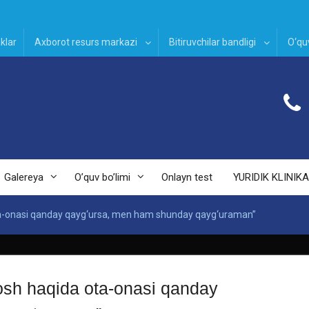
klar
Axborot resurs markazi
Bitiruvchilar bandligi
O‘quv
Galereya
O’quv bo’limi
Onlayn test
YURIDIK KLINIKA
ota-onasi qanday qayg‘ursa, men ham shunday qayg‘uraman”
yosh haqida ota-onasi qanday