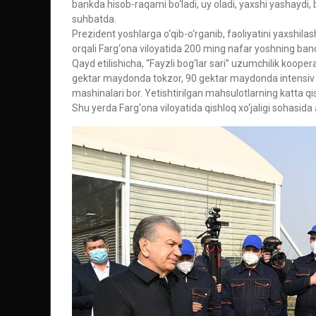
bankda hisob-raqami bo‘ladi, uy oladi, yaxshi yashaydi, 
suhbatda.
Prezident yoshlarga o‘qib-o‘rganib, faoliyatini yaxshilas
orqali Farg‘ona viloyatida 200 ming nafar yoshning bandl
Qayd etilishicha, “Fayzli bog‘lar sari” uzumchilik koo
gektar maydonda tokzor, 90 gektar maydonda intensiv bo
mashinalari bor. Yetishtirilgan mahsulotlarning katta qis
Shu yerda Farg‘ona viloyatida qishloq xo‘jaligi sohasida 